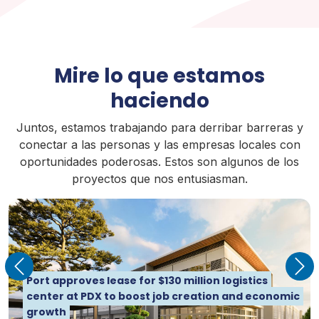
Mire lo que estamos
haciendo
Juntos, estamos trabajando para derribar barreras y
conectar a las personas y las empresas locales con
oportunidades poderosas. Estos son algunos de los
proyectos que nos entusiasman.
Previous
Nex
Dredge Oregon launches 2026 season with a new
Port approves lease for $130 million logistics
tender, and for the first time uses renewable
Michael Jordan Joins Port of Portland
center at PDX to boost job creation and economic
diesel
Commission
growth